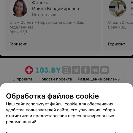
Фенько
Ирина Владимировна
Нет отзывов
Н
Стаж 25 лет
•
Первая категория
•
Зав.
Стаж 22 год
отделением
Врач УЗД
Врач УЗД
Горизонт
Горизонт
О проекте
Новости проекта
Размещение рекламы
Медицинский маркетинг
Публичный договор
Обработка файлов cookie
Пользовательское соглашение
Способы оплаты
Наш сайт использует файлы cookie для обеспечения
Вакансии
Партнеры
удобства пользователей сайта, его улучшения, сбора
Написать руководителю 103.by
статистики и предоставления персонализированных
Написать в поддержку
рекомендаций.
Персональные настройки cookie