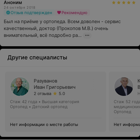
Аноним
24 октября 2018
Отзыв подтвержден
Рекомендую
Был на приёме у ортопеда. Всем доволен - сервис 
качественный, доктор (Прокопов М.В.) очень 
внимательный, всё подробно ра...
Другие специалисты
Разуванов
Иван Григорьевич
2 отзыва
5.0
Н
Стаж 42 года
•
Высшая категория
Стаж 52 год
Ортопед • Детский ортопед
медицинских
Ортопед
Нет информации о месте работы
Нет информа