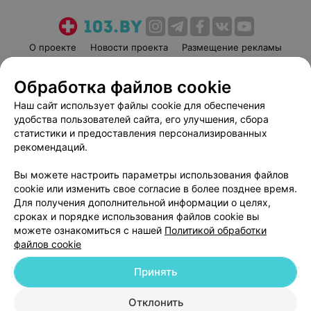
О проекте
Новости проекта
Размещение рекламы
Медицинский маркетинг
Публичный договор
Обработка файлов cookie
Пользовательское соглашение
Способы оплаты
Наш сайт использует файлы cookie для обеспечения
Вакансии
Партнеры
удобства пользователей сайта, его улучшения, сбора
Написать руководителю 103.by
статистики и предоставления персонализированных
Написать в поддержку
рекомендаций.
Персональные настройки cookie
Вы можете настроить параметры использования файлов
Обработка персональных данных
cookie или изменить свое согласие в более позднее время.
Для получения дополнительной информации о целях,
сроках и порядке использования файлов cookie вы
можете ознакомиться с нашей
Политикой обработки
файлов cookie
Принять
© 2026 ООО «Артокс Лаб», УНП 191700409
| 220012, Республика Беларусь,
г. Минск, улица Толбухина, 2, пом. 16 | help@103.by
Отклонить