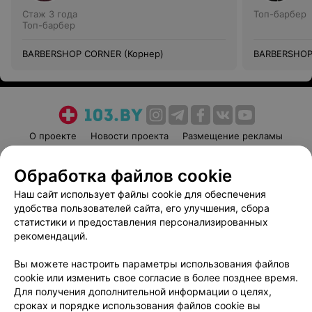
Стаж 3 года
Топ-барбер
Топ-барбер
BARBERSHOP CORNER (Корнер)
BARBERSHOP
О проекте
Новости проекта
Размещение рекламы
Медицинский маркетинг
Публичный договор
Обработка файлов cookie
Пользовательское соглашение
Способы оплаты
Наш сайт использует файлы cookie для обеспечения
Вакансии
Партнеры
удобства пользователей сайта, его улучшения, сбора
Написать руководителю 103.by
статистики и предоставления персонализированных
Написать в поддержку
рекомендаций.
Персональные настройки cookie
Вы можете настроить параметры использования файлов
Обработка персональных данных
cookie или изменить свое согласие в более позднее время.
Для получения дополнительной информации о целях,
сроках и порядке использования файлов cookie вы