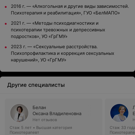
2016 г. — «Алкогольная и другие виды зависимостей.
Психотерапия и реабилитация», ГУО «БелМАПО»
2021 г. — «Методы психодиагностики и
психотерапии тревожных и депрессивных
подростков», УО «ГрГМУ»
2023 г. — «Сексуальные расстройства.
Психопрофилактика и коррекция сексуальных
нарушений», УО «ГрГМУ»
Другие специалисты
Белан
Оксана Владиленовна
Нет отзывов
Н
Стаж 5 лет
•
Высшая категория
Стаж 33 год
Психотерапевт
Психотерапе