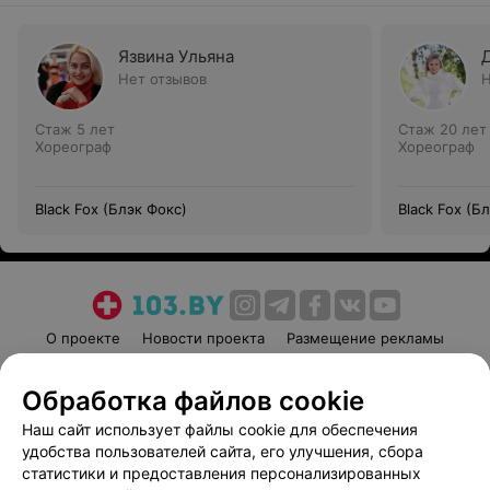
Язвина Ульяна
Нет отзывов
Н
Стаж 5 лет
Стаж 20 лет
Хореограф
Хореограф
Black Fox (Блэк Фокс)
Black Fox (Б
О проекте
Новости проекта
Размещение рекламы
Медицинский маркетинг
Публичный договор
Обработка файлов cookie
Пользовательское соглашение
Способы оплаты
Наш сайт использует файлы cookie для обеспечения
Вакансии
Партнеры
удобства пользователей сайта, его улучшения, сбора
Написать руководителю 103.by
статистики и предоставления персонализированных