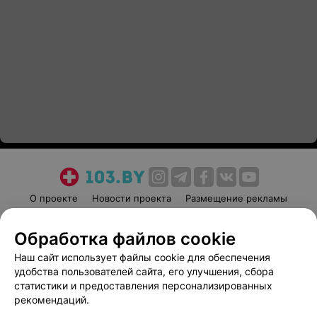
О проекте
Новости проекта
Размещение рекламы
Медицинский маркетинг
Публичный договор
Обработка файлов cookie
Пользовательское соглашение
Способы оплаты
Наш сайт использует файлы cookie для обеспечения
Вакансии
Партнеры
удобства пользователей сайта, его улучшения, сбора
Написать руководителю 103.by
статистики и предоставления персонализированных
Написать в поддержку
рекомендаций.