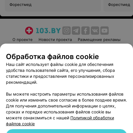
Форестмед
Форестмед
О проекте
Новости проекта
Размещение рекламы
Медицинский маркетинг
Публичный договор
Обработка файлов cookie
Пользовательское соглашение
Способы оплаты
Наш сайт использует файлы cookie для обеспечения
Вакансии
Партнеры
удобства пользователей сайта, его улучшения, сбора
Написать руководителю 103.by
статистики и предоставления персонализированных
Написать в поддержку
рекомендаций.
Персональные настройки cookie
Вы можете настроить параметры использования файлов
Обработка персональных данных
cookie или изменить свое согласие в более позднее время.
Для получения дополнительной информации о целях,
сроках и порядке использования файлов cookie вы
можете ознакомиться с нашей
Политикой обработки
файлов cookie