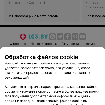
Инструктор • Хореограф
Инструктор 
Инструктор
Нет информации о месте работы
Нет информа
О проекте
Новости проекта
Размещение рекламы
Медицинский маркетинг
Публичный договор
Обработка файлов cookie
Пользовательское соглашение
Способы оплаты
Наш сайт использует файлы cookie для обеспечения
Вакансии
Партнеры
удобства пользователей сайта, его улучшения, сбора
Написать руководителю 103.by
статистики и предоставления персонализированных
Написать в поддержку
рекомендаций.
Персональные настройки cookie
Вы можете настроить параметры использования файлов
Обработка персональных данных
cookie или изменить свое согласие в более позднее время.
Для получения дополнительной информации о целях,
сроках и порядке использования файлов cookie вы