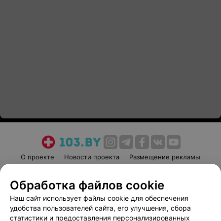
О проекте
Новости проекта
Размещение рекламы
Медицинский маркетинг
Публичный договор
Обработка файлов cookie
Пользовательское соглашение
Способы оплаты
Наш сайт использует файлы cookie для обеспечения
Вакансии
Партнеры
удобства пользователей сайта, его улучшения, сбора
Написать руководителю 103.by
статистики и предоставления персонализированных