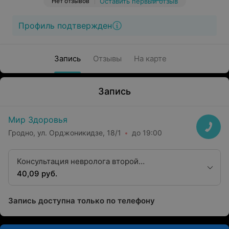
Нет отзывов
Оставить первый отзыв
Профиль подтвержден
Запись
Отзывы
На карте
Запись
Мир Здоровья
Гродно, ул. Орджоникидзе, 18/1
до 19:00
Консультация невролога второй
квалификационной категории
40,09 руб.
Запись доступна только по телефону