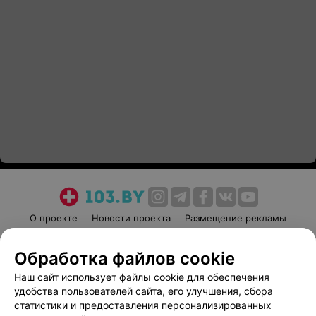
О проекте
Новости проекта
Размещение рекламы
Медицинский маркетинг
Публичный договор
Обработка файлов cookie
Пользовательское соглашение
Способы оплаты
Наш сайт использует файлы cookie для обеспечения
Вакансии
Партнеры
удобства пользователей сайта, его улучшения, сбора
Написать руководителю 103.by
статистики и предоставления персонализированных