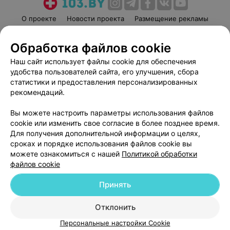
О проекте
Новости проекта
Размещение рекламы
Медицинский маркетинг
Публичный договор
Обработка файлов cookie
Пользовательское соглашение
Способы оплаты
Наш сайт использует файлы cookie для обеспечения
Вакансии
Партнеры
удобства пользователей сайта, его улучшения, сбора
Написать руководителю 103.by
статистики и предоставления персонализированных
Написать в поддержку
рекомендаций.
Персональные настройки cookie
Вы можете настроить параметры использования файлов
Обработка персональных данных
cookie или изменить свое согласие в более позднее время.
Для получения дополнительной информации о целях,
сроках и порядке использования файлов cookie вы
можете ознакомиться с нашей
Политикой обработки
файлов cookie
Принять
© 2026 ООО «Артокс Лаб», УНП 191700409
| 220012, Республика Беларусь,
г. Минск, улица Толбухина, 2, пом. 16 | help@103.by
Отклонить
Служба поддержки
+375 291212755
Персональные настройки Cookie