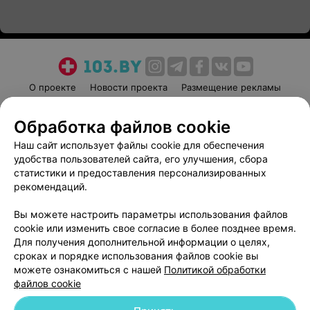
О проекте
Новости проекта
Размещение рекламы
Медицинский маркетинг
Публичный договор
Обработка файлов cookie
Пользовательское соглашение
Способы оплаты
Наш сайт использует файлы cookie для обеспечения
Вакансии
Партнеры
удобства пользователей сайта, его улучшения, сбора
Написать руководителю 103.by
статистики и предоставления персонализированных
Написать в поддержку
рекомендаций.
Персональные настройки cookie
Вы можете настроить параметры использования файлов
Обработка персональных данных
cookie или изменить свое согласие в более позднее время.
Для получения дополнительной информации о целях,
сроках и порядке использования файлов cookie вы
можете ознакомиться с нашей
Политикой обработки
файлов cookie