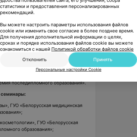
удобства пользователей сайта, его улучшения, сбора
статистики и предоставления персонализированных
сский государственный медицинский
рекомендаций.
 «лечебное дело», присвоена
Вы можете настроить параметры использования файлов
cookie или изменить свое согласие в более позднее время.
рнатуры в УЗ «Минский областной
Для получения дополнительной информации о целях,
сер» присвоена квалификация «врач-
сроках и порядке использования файлов cookie вы можете
ознакомиться с нашей
Политикой обработки файлов cookie
дицинская академия последипломного
Отклонить
Принять
 «косметология»;
Персональные настройки Cookie
рматовенерологии и косметологии ГУО
емия последипломного образования».
 семинары:
озы», ГУО «Белорусская медицинская
зования»;
 косметологии», ГУО «Белорусская
ломного образования»;