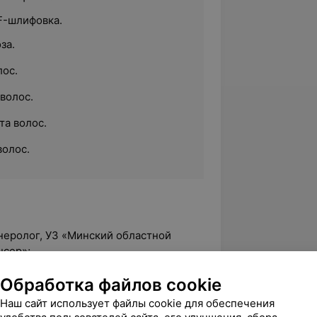
F-шлифовка.
за.
лос.
волос.
та волос.
волос.
неролог, УЗ «Минский областной
нсер»;
 врач-косметолог в КУП «Клинический
Обработка файлов cookie
медицинской косметологии», г. Минск.
Наш сайт использует файлы cookie для обеспечения