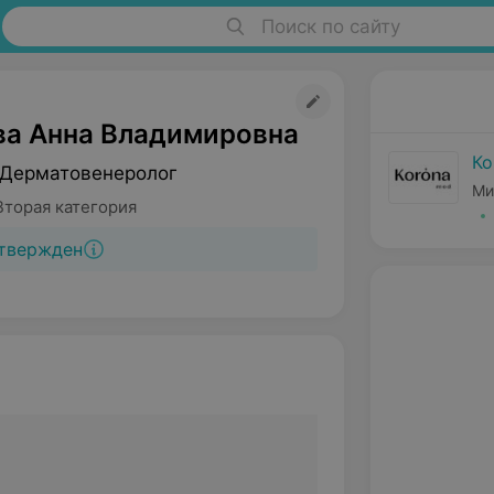
Поиск по сайту
ва Анна Владимировна
Ко
 Дерматовенеролог
Ми
Вторая категория
твержден