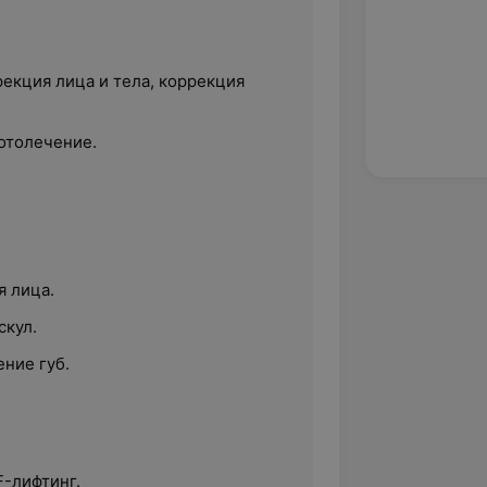
екция лица и тела, коррекция
отолечение.
я лица.
скул.
ние губ.
-лифтинг.