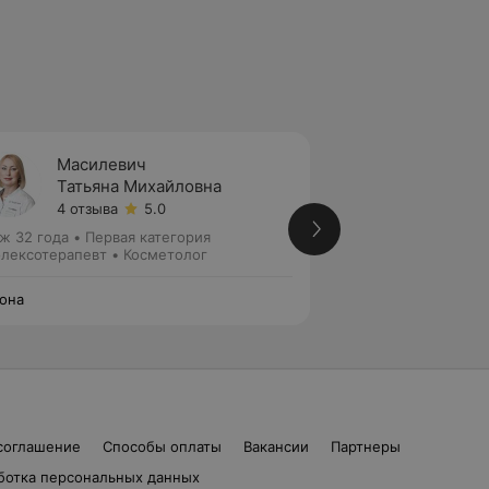
Масилевич
Раков
Татьяна Михайловна
Елена
4 отзыва
5.0
2 отзы
ж 32 года
•
Первая категория
Стаж 39 лет
•
Пер
лексотерапевт • Косметолог
Дерматолог • Косм
она
Корона
соглашение
Способы оплаты
Вакансии
Партнеры
ботка персональных данных