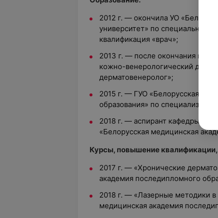
2012 г. — окончила УО «Белору
университет» по специальности
квалификация «врач»;
2013 г. — после окончания инте
кожно-венерологический диспан
дерматовенеролог»;
2015 г. — ГУО «Белорусская ме
образования» по специализации
2018 г. — аспирант кафедры де
«Белорусская медицинская акад
Курсы, повышение квалификации,
2017 г. — «Хронические дермат
академия последипломного обра
2018 г. — «Лазерные методики в
медицинская академия последип