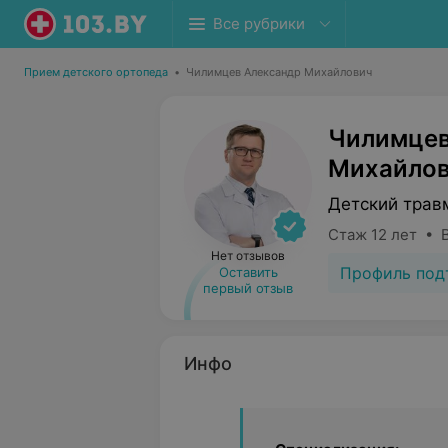
Все рубрики
Прием детского ортопеда
•
Чилимцев Александр Михайлович
Чилимцев
Михайло
Детский трав
Стаж 12 лет • 
Нет отзывов
Профиль под
Оставить
первый отзыв
Инфо