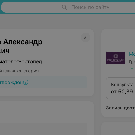
Поиск по сайту
 Александр
вич
Мо
матолог-ортопед
Гр
Высшая категория
твержден
Консульта
от 50,39 
ортопеда 
категории
Запись дост