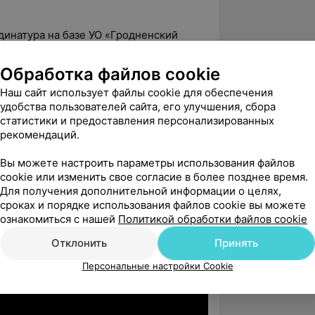
динатура на базе УО «Гродненский
ниверситет» по специальности
Обработка файлов cookie
Наш сайт использует файлы cookie для обеспечения
 семинары:
удобства пользователей сайта, его улучшения, сбора
статистики и предоставления персонализированных
ние квалификации по программе
рекомендаций.
едия» в ГУО «Белорусская
ломного образования».
Вы можете настроить параметры использования файлов
cookie или изменить свое согласие в более позднее время.
ние квалификации по программе
Для получения дополнительной информации о целях,
илого возраста» в ГУО «Белорусская
сроках и порядке использования файлов cookie вы можете
ломного образования».
ознакомиться с нашей
Политикой обработки файлов cookie
ение квалификации по программе
Отклонить
Принять
упных суставов, осложнения» в ГУО
емия последипломного образования».
Персональные настройки Cookie