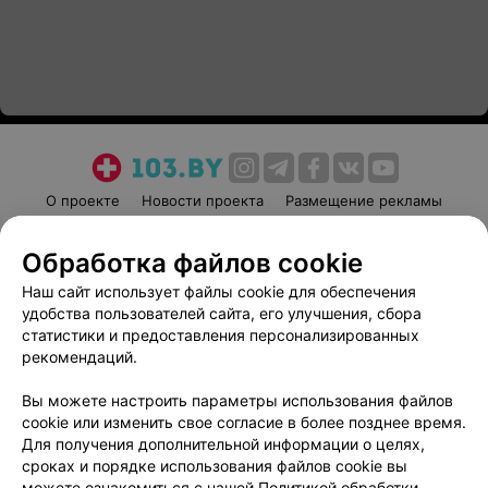
О проекте
Новости проекта
Размещение рекламы
Медицинский маркетинг
Публичный договор
Обработка файлов cookie
Пользовательское соглашение
Способы оплаты
Наш сайт использует файлы cookie для обеспечения
Вакансии
Партнеры
удобства пользователей сайта, его улучшения, сбора
Написать руководителю 103.by
статистики и предоставления персонализированных
Написать в поддержку
рекомендаций.
Персональные настройки cookie
Вы можете настроить параметры использования файлов
Обработка персональных данных
cookie или изменить свое согласие в более позднее время.
Для получения дополнительной информации о целях,
сроках и порядке использования файлов cookie вы
можете ознакомиться с нашей
Политикой обработки