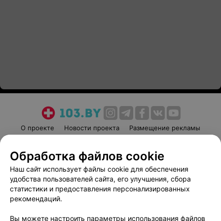
О проекте
Новости проекта
Размещение рекламы
Медицинский маркетинг
Публичный договор
Обработка файлов cookie
Пользовательское соглашение
Способы оплаты
Наш сайт использует файлы cookie для обеспечения
Вакансии
Партнеры
удобства пользователей сайта, его улучшения, сбора
Написать руководителю 103.by
статистики и предоставления персонализированных
Написать в поддержку
рекомендаций.
Персональные настройки cookie
Вы можете настроить параметры использования файлов