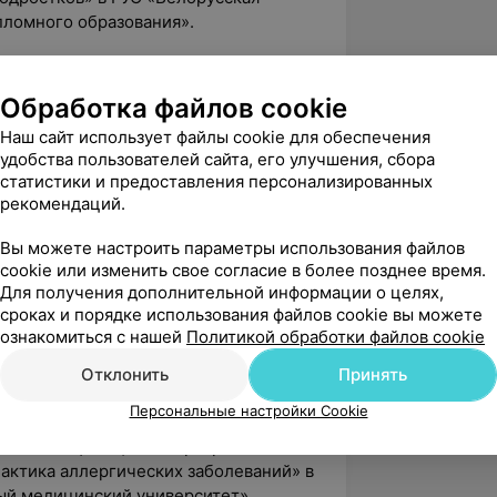
ломного образования».
ение квалификации по программе
ической педиатрии» в ГУО
Обработка файлов cookie
емия последипломного образования».
Наш сайт использует файлы cookie для обеспечения
ение квалификации по программе
удобства пользователей сайта, его улучшения, сбора
» в УО «Витебский государственный
статистики и предоставления персонализированных
ский университет».
рекомендаций.
ение квалификации по программе
Вы можете настроить параметры использования файлов
» в УО «Витебский государственный
cookie или изменить свое согласие в более позднее время.
ский университет».
Для получения дополнительной информации о целях,
сроках и порядке использования файлов cookie вы можете
ение квалификации по программе
ознакомиться с нашей
Политикой обработки файлов cookie
 профессиональной деятельности
Отклонить
Принять
рственный ордена Дружбы народов
Персональные настройки Cookie
ение квалификации по программе
актика аллергических заболеваний» в
ый медицинский университет».