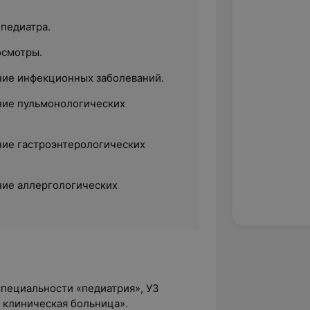
-педиатра.
осмотры.
ние инфекционных заболеваний.
ние пульмонологических
ние гастроэнтерологических
ние аллергологических
специальности «педиатрия», УЗ
 клиническая больница».