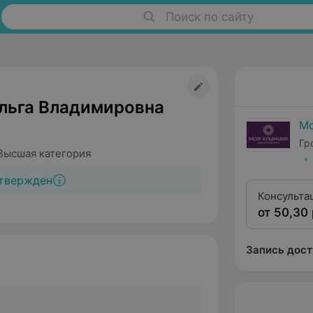
Поиск по сайту
льга Владимировна
Мо
Гр
Высшая категория
твержден
Консульта
от 50,30 
квалифика
Запись дост