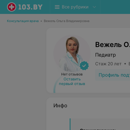
Все рубрики
Консультация врача
•
Вежель Ольга Владимировна
Вежель О
Педиатр
Стаж 20 лет • 
Профиль под
Нет отзывов
Оставить
первый отзыв
Инфо