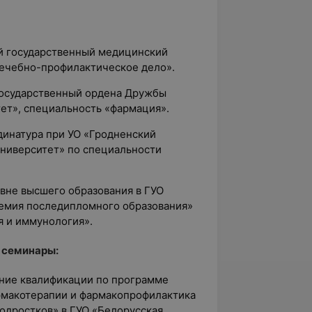
ий государственный медицинский
лечебно-профилактическое дело».
 государственный ордена Дружбы
ет», специальность «фармация».
динатура при УО «Гродненский
ниверситет» по специальности
овне высшего образования в ГУО
емия последипломного образования»
я и иммунология».
 семинары:
ение квалификации по программе
рмакотерапии и фармакопрофилактика
одростков» в ГУО «Белорусская