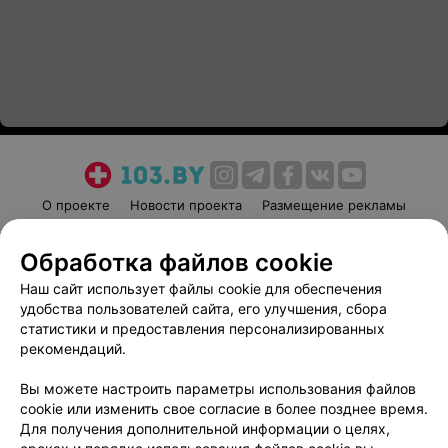
О проекте
Новости проекта
Размещение рекламы
Медицинский маркетинг
Публичный договор
Обработка файлов cookie
Пользовательское соглашение
Способы оплаты
Наш сайт использует файлы cookie для обеспечения
Вакансии
Партнеры
удобства пользователей сайта, его улучшения, сбора
Написать руководителю 103.by
статистики и предоставления персонализированных
Написать в поддержку
рекомендаций.
Персональные настройки cookie
Вы можете настроить параметры использования файлов
Обработка персональных данных
cookie или изменить свое согласие в более позднее время.
Для получения дополнительной информации о целях,