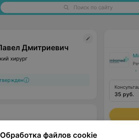
Поиск по сайту
Павел Дмитриевич
Mi
кий хирург
Ре
твержден
Консульта
35 руб.
Обработка файлов cookie