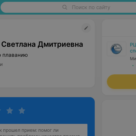
Поиск по сайту
 Светлана Дмитриевна
РЦ
сп
о плаванию
Ми
ми