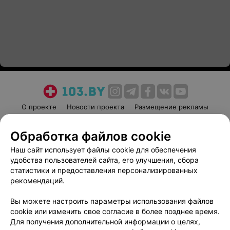
О проекте
Новости проекта
Размещение рекламы
Медицинский маркетинг
Публичный договор
Обработка файлов cookie
Пользовательское соглашение
Способы оплаты
Наш сайт использует файлы cookie для обеспечения
Вакансии
Партнеры
удобства пользователей сайта, его улучшения, сбора
Написать руководителю 103.by
статистики и предоставления персонализированных
Написать в поддержку
рекомендаций.
Персональные настройки cookie
Вы можете настроить параметры использования файлов
Обработка персональных данных
cookie или изменить свое согласие в более позднее время.
Для получения дополнительной информации о целях,