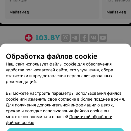
эпиляции
по лазерной
Майвамед
Майвамед
О проекте
Новости проекта
Размещение рекламы
Обработка файлов cookie
Медицинский маркетинг
Публичный договор
Пользовательское соглашение
Способы оплаты
Наш сайт использует файлы cookie для обеспечения
удобства пользователей сайта, его улучшения, сбора
Вакансии
Партнеры
статистики и предоставления персонализированных
Написать руководителю 103.by
рекомендаций.
Написать в поддержку
Вы можете настроить параметры использования файлов
Персональные настройки cookie
cookie или изменить свое согласие в более позднее время.
Обработка персональных данных
Для получения дополнительной информации о целях,
сроках и порядке использования файлов cookie вы
можете ознакомиться с нашей
Политикой обработки
файлов cookie