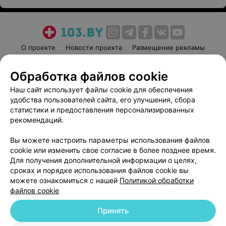
О проекте
Новости проекта
Размещение рекламы
Медицинский маркетинг
Публичный договор
Обработка файлов cookie
Пользовательское соглашение
Способы оплаты
Наш сайт использует файлы cookie для обеспечения
Вакансии
Партнеры
удобства пользователей сайта, его улучшения, сбора
Написать руководителю 103.by
статистики и предоставления персонализированных
Написать в поддержку
рекомендаций.
Персональные настройки cookie
Вы можете настроить параметры использования файлов
Обработка персональных данных
cookie или изменить свое согласие в более позднее время.
Для получения дополнительной информации о целях,
сроках и порядке использования файлов cookie вы
можете ознакомиться с нашей
Политикой обработки
файлов cookie
Принять
© 2026 ООО «Артокс Лаб», УНП 191700409
| 220012, Республика Беларусь,