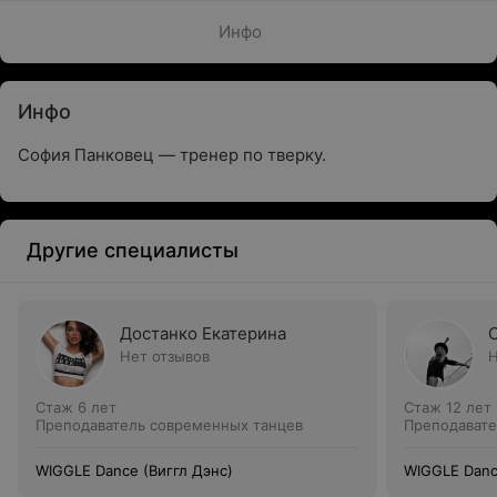
Инфо
Инфо
София Панковец — тренер по тверку.
Другие специалисты
Достанко Екатерина
Нет отзывов
Н
Стаж 6 лет
Стаж 12 лет
Преподаватель современных танцев
Преподавате
WIGGLE Dance (Виггл Дэнс)
WIGGLE Danc