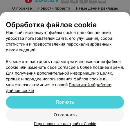
О проекте
Новости проекта
Размещение рекламы
Медицинский маркетинг
Публичный договор
Обработка файлов cookie
Пользовательское соглашение
Способы оплаты
Наш сайт использует файлы cookie для обеспечения
Вакансии
Партнеры
удобства пользователей сайта, его улучшения, сбора
Написать руководителю 103.by
статистики и предоставления персонализированных
Написать в поддержку
рекомендаций.
Персональные настройки cookie
Вы можете настроить параметры использования файлов
Обработка персональных данных
cookie или изменить свое согласие в более позднее время.
Для получения дополнительной информации о целях,
сроках и порядке использования файлов cookie вы
можете ознакомиться с нашей
Политикой обработки
файлов cookie
Принять
© 2026 ООО «Артокс Лаб», УНП 191700409
| 220012, Республика Беларусь,
г. Минск, улица Толбухина, 2, пом. 16 | help@103.by
Отклонить
Служба поддержки
+375 291212755
Персональные настройки Cookie