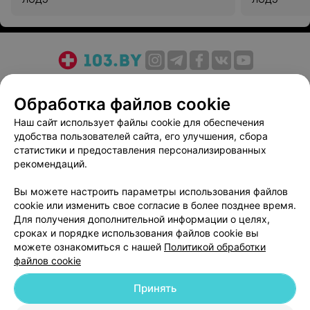
О проекте
Новости проекта
Размещение рекламы
Обработка файлов cookie
Медицинский маркетинг
Публичный договор
Пользовательское соглашение
Способы оплаты
Наш сайт использует файлы cookie для обеспечения
удобства пользователей сайта, его улучшения, сбора
Вакансии
Партнеры
статистики и предоставления персонализированных
Написать руководителю 103.by
рекомендаций.
Написать в поддержку
Вы можете настроить параметры использования файлов
Персональные настройки cookie
cookie или изменить свое согласие в более позднее время.
Обработка персональных данных
Для получения дополнительной информации о целях,
сроках и порядке использования файлов cookie вы
можете ознакомиться с нашей
Политикой обработки
файлов cookie
Принять