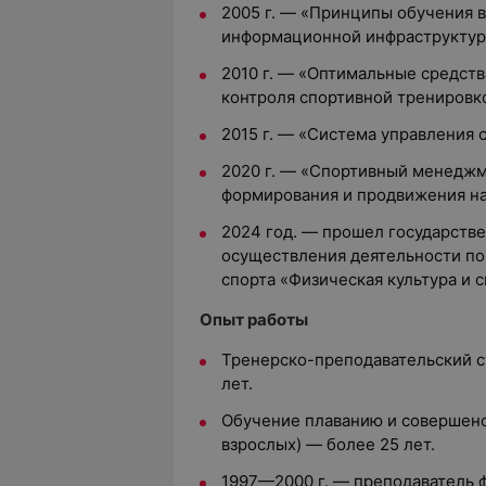
2005 г.
—
«Принципы обучения в
информационной инфраструктур
2010 г.
—
«Оптимальные средств
контроля спортивной тренировк
2015 г.
—
«Система управления с
2020 г.
—
«Спортивный менеджме
формирования и продвижения на
2024 год.
—
прошел государстве
осуществления деятельности по
спорта «Физическая культура и с
Опыт работы
Тренерско-преподавательский 
лет.
Обучение плаванию и совершенс
взрослых)
—
более 25 лет.
1997
—
2000 г.
—
преподаватель ф