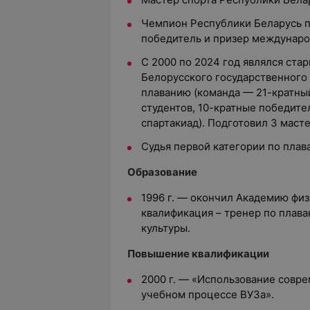
Чемпион Республики Беларусь п
победитель и призер междунаро
С 2000 по 2024 год являлся ст
Белорусского государственного
плаванию (команда
—
21-кратны
студентов, 10-кратные победит
спартакиад). Подготовил 3 маст
Судья первой категории по плав
Образование
1996 г.
—
окончил Академию физи
квалификация – тренер по плав
культуры.
Повышение квалификации
2000 г.
—
«Использование совре
учебном процессе ВУЗа».