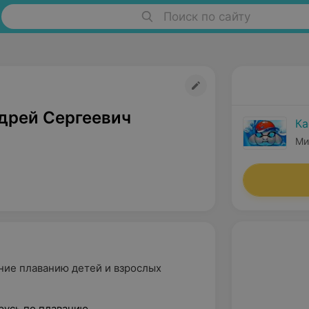
Поиск по сайту
дрей Сергеевич
Ка
Ми
ние плаванию детей и взрослых
русь по плаванию.