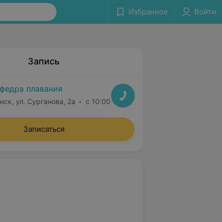
Избранное
Войти
Запись
федра плавания
нск, ул. Сурганова, 2а
с 10:00
Записаться