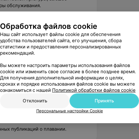
ры обслуживания.
ватель кафедры плавания,
университета физической культуры.
Обработка файлов cookie
арший тренер клуба плавания
Наш сайт использует файлы cookie для обеспечения
университета физической культуры.
удобства пользователей сайта, его улучшения, сбора
статистики и предоставления персонализированных
ватель кафедры водных видов спорта,
рекомендаций.
университета физической культуры.
Вы можете настроить параметры использования файлов
работа в области плавания:
cookie или изменить свое согласие в более позднее время.
Для получения дополнительной информации о целях,
й программы учреждения высшего
сроках и порядке использования файлов cookie вы можете
плинам: «Повышение спортивного
ознакомиться с нашей
Политикой обработки файлов cookie
ы теории и методики избранного вида
Отклонить
Принять
и методика преподавания».
Персональные настройки Cookie
ескую работу учебное пособие по
ка преподавания».
чных публикаций о плавании.