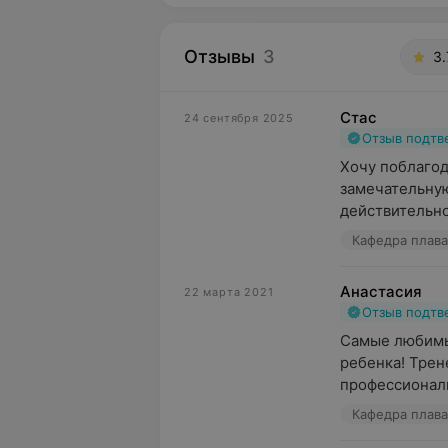
Отзывы
3
3.
Стас
24 сентября 2025
Отзыв подт
Хочу поблагод
замечательную
действительно
Кафедра плаван
Анастасия
22 марта 2021
Отзыв подт
Самые любимые
ребенка! Трен
профессионалы
Кафедра плаван