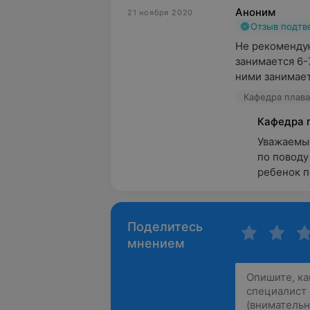
Аноним
21 ноября 2020
Отзыв подт
Не рекомендую
занимается 6-7
ними занимаетс
Кафедра плаван
Кафедра 
Уважаемые
по поводу
ребенок по
Поделитесь
мнением