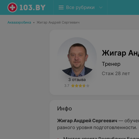
Все рубрики
Аквааэробика
•
Жигар Андрей Сергеевич
Жигар Ан
Тренер
Стаж 28 лет
3 отзыва
3.7
Инфо
Жигар Андрей Сергеевич
— о
буче
разного уровня подготовленности.
Мастер спорта Республики Бела