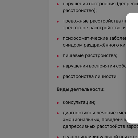
нарушения настроения (депресс
расстройство);
тревожные расстройства (панич
тревожное расстройство, ипохон
психосоматические заболевания 
синдром раздражённого кишечни
пищевые расстройства;
нарушения восприятия собственн
расстройства личности.
Виды деятельности:
консультации;
диагностика и лечение (медика
эмоциональных, поведенческих,
депрессивных расстройств взро
сеансы индивидуальной психоте