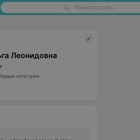
Поиск по сайту
ьга Леонидовна
т
Первая категория