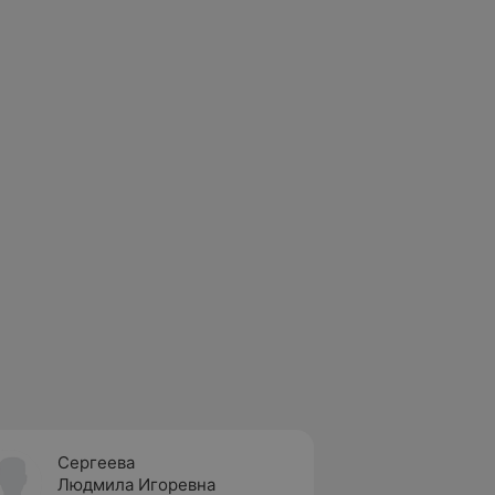
Сергеева
Карач
Людмила Игоревна
Елена