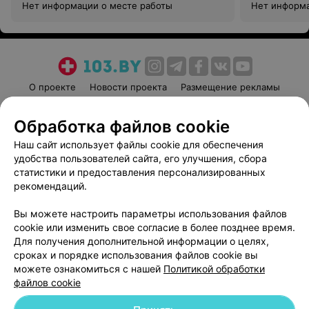
Нет информации о месте работы
Нет информа
О проекте
Новости проекта
Размещение рекламы
Медицинский маркетинг
Публичный договор
Обработка файлов cookie
Пользовательское соглашение
Способы оплаты
Наш сайт использует файлы cookie для обеспечения
Вакансии
Партнеры
удобства пользователей сайта, его улучшения, сбора
Написать руководителю 103.by
статистики и предоставления персонализированных
Написать в поддержку
рекомендаций.
Персональные настройки cookie
Вы можете настроить параметры использования файлов
Обработка персональных данных
cookie или изменить свое согласие в более позднее время.
Для получения дополнительной информации о целях,
сроках и порядке использования файлов cookie вы
можете ознакомиться с нашей
Политикой обработки
файлов cookie