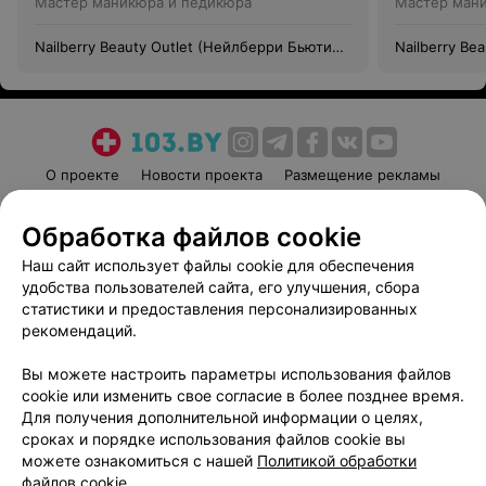
Мастер маникюра и педикюра
Мастер ман
Nailberry Beauty Outlet (Нейлберри Бьюти
Nailberry Be
Аутлет)
Аутлет)
О проекте
Новости проекта
Размещение рекламы
Медицинский маркетинг
Публичный договор
Обработка файлов cookie
Пользовательское соглашение
Способы оплаты
Наш сайт использует файлы cookie для обеспечения
Вакансии
Партнеры
удобства пользователей сайта, его улучшения, сбора
Написать руководителю 103.by
статистики и предоставления персонализированных
Написать в поддержку
рекомендаций.
Персональные настройки cookie
Вы можете настроить параметры использования файлов
Обработка персональных данных
cookie или изменить свое согласие в более позднее время.
Для получения дополнительной информации о целях,
сроках и порядке использования файлов cookie вы
можете ознакомиться с нашей
Политикой обработки
файлов cookie