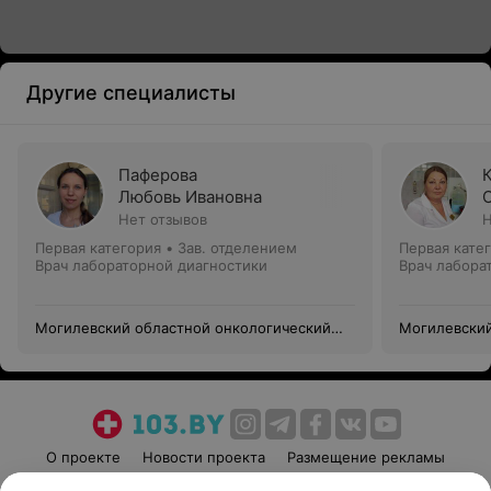
Другие специалисты
Паферова
Любовь Ивановна
Нет отзывов
Н
Первая категория
•
Зав. отделением
Первая кате
Врач лабораторной диагностики
Врач лабора
Могилевский областной онкологический
Могилевский
диспансер
диспансер
О проекте
Новости проекта
Размещение рекламы
Медицинский маркетинг
Публичный договор