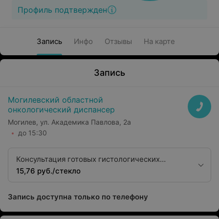
Профиль подтвержден
Запись
Инфо
Отзывы
На карте
Запись
Могилевский областной
онкологический диспансер
Могилев, ул. Академика Павлова, 2а
до 15:30
Консультация готовых гистологических
препаратов
15,76 руб./стекло
Запись доступна только по телефону