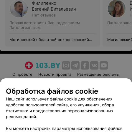
Филипенко
Евгений Витальевич
Нет отзывов
Н
Первая категория
•
Зав. отделением
Патологоана
Патологоанатом
Могилевский областной онкологический
Могилевский
диспансер
диспансер
О проекте
Новости проекта
Размещение рекламы
Медицинский маркетинг
Публичный договор
Обработка файлов cookie
Пользовательское соглашение
Способы оплаты
Наш сайт использует файлы cookie для обеспечения
Вакансии
Партнеры
удобства пользователей сайта, его улучшения, сбора
Написать руководителю 103.by
статистики и предоставления персонализированных
Написать в поддержку
рекомендаций.
Персональные настройки cookie
Вы можете настроить параметры использования файлов