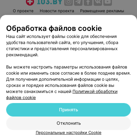
О проекте
Новости проекта
Размещение рекламы
Медицинский маркетинг
Публичный договор
Обработка файлов cookie
Пользовательское соглашение
Способы оплаты
Наш сайт использует файлы cookie для обеспечения
Вакансии
Партнеры
удобства пользователей сайта, его улучшения, сбора
Написать руководителю 103.by
статистики и предоставления персонализированных
Написать в поддержку
рекомендаций.
Персональные настройки cookie
Вы можете настроить параметры использования файлов
Обработка персональных данных
cookie или изменить свое согласие в более позднее время.
Для получения дополнительной информации о целях,
сроках и порядке использования файлов cookie вы
можете ознакомиться с нашей
Политикой обработки
файлов cookie
Принять
© 2026 ООО «Артокс Лаб», УНП 191700409
| 220012, Республика Беларусь,
г. Минск, улица Толбухина, 2, пом. 16 | help@103.by
Отклонить
Служба поддержки
+375 291212755
Персональные настройки Cookie