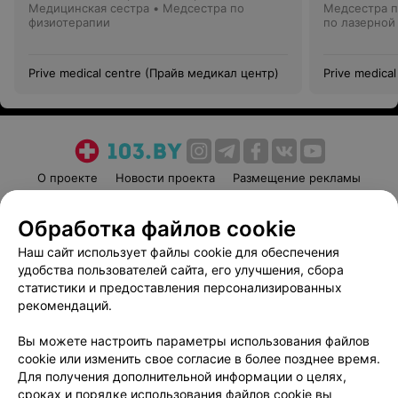
Медицинская сестра • Медсестра по
Медсестра п
физиотерапии
по лазерной
Prive medical centre (Прайв медикал центр)
Prive medica
О проекте
Новости проекта
Размещение рекламы
Медицинский маркетинг
Публичный договор
Обработка файлов cookie
Пользовательское соглашение
Способы оплаты
Наш сайт использует файлы cookie для обеспечения
Вакансии
Партнеры
удобства пользователей сайта, его улучшения, сбора
Написать руководителю 103.by
статистики и предоставления персонализированных
Написать в поддержку
рекомендаций.
Персональные настройки cookie
Вы можете настроить параметры использования файлов
Обработка персональных данных
cookie или изменить свое согласие в более позднее время.
Для получения дополнительной информации о целях,
сроках и порядке использования файлов cookie вы