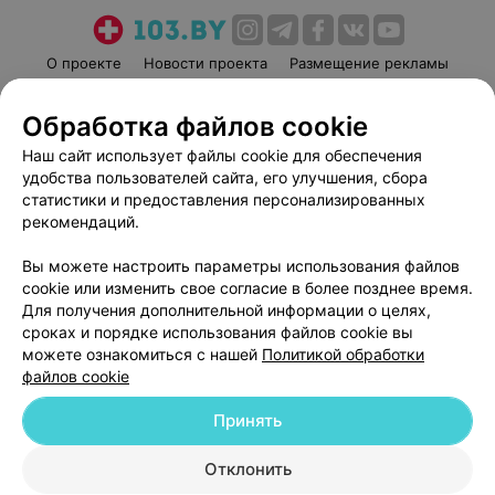
О проекте
Новости проекта
Размещение рекламы
Медицинский маркетинг
Публичный договор
Обработка файлов cookie
Пользовательское соглашение
Способы оплаты
Наш сайт использует файлы cookie для обеспечения
Вакансии
Партнеры
удобства пользователей сайта, его улучшения, сбора
Написать руководителю 103.by
статистики и предоставления персонализированных
Написать в поддержку
рекомендаций.
Персональные настройки cookie
Вы можете настроить параметры использования файлов
Обработка персональных данных
cookie или изменить свое согласие в более позднее время.
Для получения дополнительной информации о целях,
сроках и порядке использования файлов cookie вы
можете ознакомиться с нашей
Политикой обработки
файлов cookie
Принять
© 2026 ООО «Артокс Лаб», УНП 191700409
| 220012, Республика Беларусь,
г. Минск, улица Толбухина, 2, пом. 16 | help@103.by
Отклонить
Служба поддержки
+375 291212755