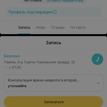
Нет отзывов
Оставить первый отзыв
Профиль подтвержден
Запись
Инфо
Отзывы
На карте
Запись
Белсоно
Гомель, б-р Газеты Гомельская правда, 32
с 07:30
Консультация врача-невролога второй
квалификационной категории
уточняйте
Записаться