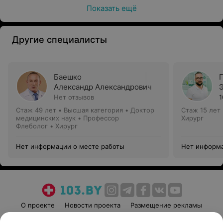
Показать ещё
Другие специалисты
Баешко
Александр Александрович
Нет отзывов
1
Стаж 49 лет
•
Высшая категория
•
Доктор
Стаж 15 лет
медицинских наук • Профессор
Хирург
Флеболог • Хирург
Нет информации о месте работы
Нет информа
О проекте
Новости проекта
Размещение рекламы
Медицинский маркетинг
Публичный договор