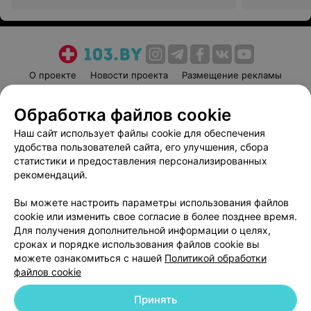
О проекте
Новости проекта
Размещение рекламы
Медицинский маркетинг
Публичный договор
Обработка файлов cookie
Пользовательское соглашение
Способы оплаты
Наш сайт использует файлы cookie для обеспечения
Вакансии
Партнеры
удобства пользователей сайта, его улучшения, сбора
Написать руководителю 103.by
статистики и предоставления персонализированных
Написать в поддержку
рекомендаций.
Персональные настройки cookie
Вы можете настроить параметры использования файлов
Обработка персональных данных
cookie или изменить свое согласие в более позднее время.
Для получения дополнительной информации о целях,
сроках и порядке использования файлов cookie вы
можете ознакомиться с нашей
Политикой обработки
файлов cookie
Принять
© 2026 ООО «Артокс Лаб», УНП 191700409
| 220012, Республика Беларусь,