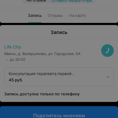
Нет отзывов
Оставить первый отзыв
Запись
Отзывы
На карте
Запись
Life City
Минск, д. Валерьяново, ул. Городская, 5А
до 20:00
Консультация терапевта первой
квалификационной категории
45 руб.
Запись доступна только по телефону
Поделитесь мнением