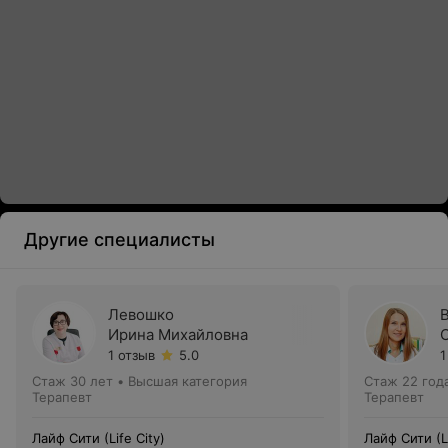
Другие специалисты
Левошко
Ирина Михайловна
1 отзыв
5.0
1
Стаж 30 лет
•
Высшая категория
Стаж 22 год
Терапевт
Терапевт
Лайф Сити (Life City)
Лайф Сити (Li