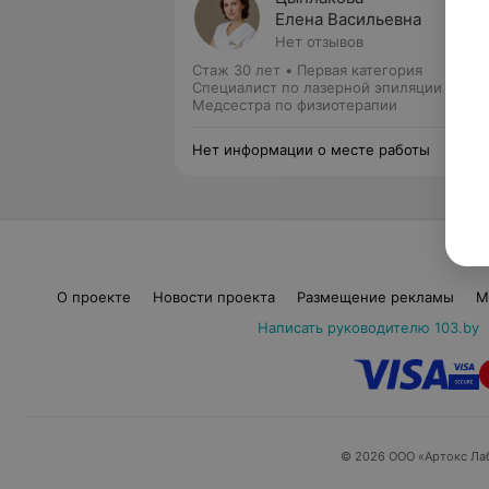
Елена Васильевна
Нет отзывов
Стаж 30 лет
•
Первая категория
Специалист по лазерной эпиляции •
Медсестра по физиотерапии
Нет информации о месте работы
О проекте
Новости проекта
Размещение рекламы
М
Написать руководителю 103.by
© 2026 ООО «Артокс Ла