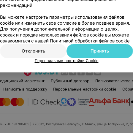
рекомендаций.
Галина Николаевна
Нет отзывов
Вы можете настроить параметры использования файлов
Стаж 53 года
•
Первая категория
Ста
cookie или изменить свое согласие в более позднее время.
Мастер по лазерной эпиляции • Медсестра
Мед
Для получения дополнительной информации о целях,
по физиотерапии
Мед
сроках и порядке использования файлов cookie вы можете
ознакомиться с нашей
Политикой обработки файлов cookie
Нет информации о месте работы
Нет
Отклонить
Принять
Персональные настройки Cookie
едицинский маркетинг
Публичный договор
Пользовательское 
Написать в поддержку
Персональные настройки cookie
Обра
б», УНП 191700409
| 220012, Республика Беларусь, г. Минск, улица Толбухина, 2, п