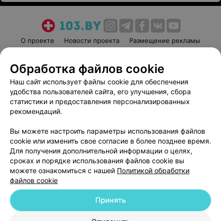
О проекте
Новости проекта
Размещение рекламы
Медицинский маркетинг
Публичный договор
Обработка файлов cookie
Пользовательское соглашение
Способы оплаты
Наш сайт использует файлы cookie для обеспечения
Вакансии
Партнеры
удобства пользователей сайта, его улучшения, сбора
Написать руководителю 103.by
статистики и предоставления персонализированных
Написать в поддержку
рекомендаций.
Персональные настройки cookie
Вы можете настроить параметры использования файлов
Обработка персональных данных
cookie или изменить свое согласие в более позднее время.
Для получения дополнительной информации о целях,
сроках и порядке использования файлов cookie вы
можете ознакомиться с нашей
Политикой обработки
файлов cookie
Принять
© 2026 ООО «Артокс Лаб», УНП 191700409
| 220012, Республика Беларусь,
г. Минск, улица Толбухина, 2, пом. 16 | help@103.by