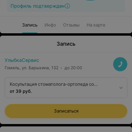
Профиль подтвержден
Запись
Инфо
Отзывы
На карте
Запись
УлыбкаСервис
Гомель, ул. Барыкина, 132
до 20:00
Косультация стоматолога-ортопеда со
снимком и выдачей консультативного
от 39 руб.
заключения
Записаться