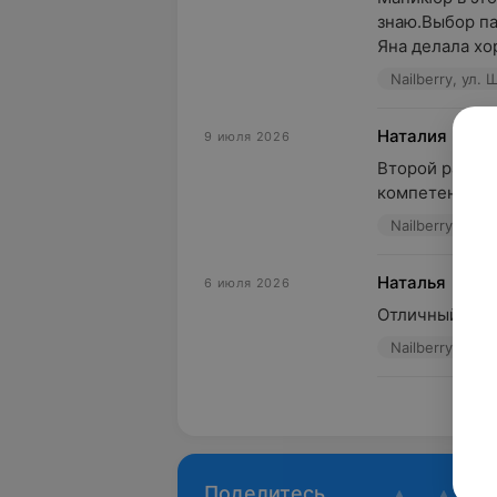
знаю.Выбор пал
Яна делала хор
Nailberry, ул. 
Наталия
9 июля 2026
Второй раз у 
компетентный
Nailberry, ул. 
Наталья
6 июля 2026
Отличный мас
Nailberry, ул. 
Пока
Поделитесь