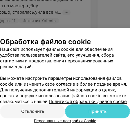
 на мастера ,Яну.

ошо, старалась.учла все м...
Щорса, 11
Источник Yclients
Обработка файлов cookie
Яны. Очень внимательный, 
Наш сайт использует файлы cookie для обеспечения
 мастер. Рекомендую
удобства пользователей сайта, его улучшения, сбора
Щорса, 11
Источник Yclients
статистики и предоставления персонализированных
рекомендаций.
Вы можете настроить параметры использования файлов
тер.
cookie или изменить свое согласие в более позднее время.
Для получения дополнительной информации о целях,
Щорса, 11
Источник Yclients
сроках и порядке использования файлов cookie вы можете
ознакомиться с нашей
Политикой обработки файлов cookie
зать ещё
Отклонить
Принять
Персональные настройки Cookie