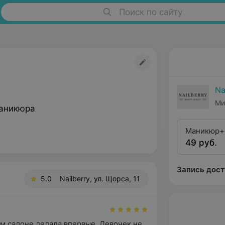
Поиск по сайту
Na
Ми
аникюра
Маникюр+
49 руб.
покрытие
Запись дост
5.0
Nailberry, ул. Щорса, 11
м салоне делала впервые. Девочек не 