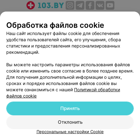
О проекте
Новости проекта
Размещение рекламы
Обработка файлов cookie
Медицинский маркетинг
Публичный договор
Пользовательское соглашение
Способы оплаты
Наш сайт использует файлы cookie для обеспечения
удобства пользователей сайта, его улучшения, сбора
Вакансии
Партнеры
статистики и предоставления персонализированных
Написать руководителю 103.by
рекомендаций.
Написать в поддержку
Вы можете настроить параметры использования файлов
Персональные настройки cookie
cookie или изменить свое согласие в более позднее время.
Обработка персональных данных
Для получения дополнительной информации о целях,
сроках и порядке использования файлов cookie вы
можете ознакомиться с нашей
Политикой обработки
файлов cookie
Принять
© 2026 ООО «Артокс Лаб», УНП 191700409
| 220012, Республика Беларусь,
Отклонить
г. Минск, улица Толбухина, 2, пом. 16 | help@103.by
Персональные настройки Cookie
Служба поддержки
+375 291212755