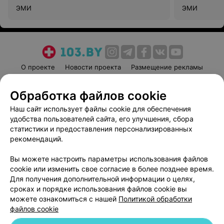
ЭМИ
ЭМИ
О проекте
Новости проекта
Размещение рекламы
Медицинский маркетинг
Публичный договор
Обработка файлов cookie
Пользовательское соглашение
Способы оплаты
Наш сайт использует файлы cookie для обеспечения
Вакансии
Партнеры
удобства пользователей сайта, его улучшения, сбора
Написать руководителю 103.by
статистики и предоставления персонализированных
Написать в поддержку
рекомендаций.
Персональные настройки cookie
Вы можете настроить параметры использования файлов
Обработка персональных данных
cookie или изменить свое согласие в более позднее время.
Для получения дополнительной информации о целях,
сроках и порядке использования файлов cookie вы
можете ознакомиться с нашей
Политикой обработки
файлов cookie