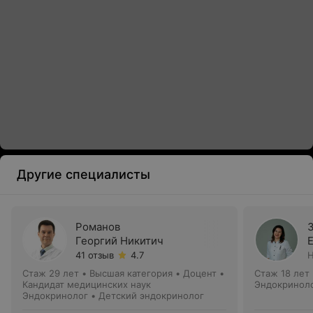
Другие специалисты
Романов
Георгий Никитич
41 отзыв
4.7
Н
Стаж 29 лет
•
Высшая категория
•
Доцент •
Стаж 18 лет
Кандидат медицинских наук
Эндокринол
Эндокринолог • Детский эндокринолог