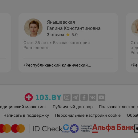
Янышевская
Галина Константиновна
3 отзыва
5.0
Стаж 35 лет
•
Высшая категория
Ста
Рентгенолог
отд
Рен
«Республиканский клинический
«Ре
медицинский центр» Управления делами
мед
Президента Республики Беларусь
Пре
едицинский маркетинг
Публичный договор
Пользовательское 
Написать в поддержку
Персональные настройки cookie
Обра