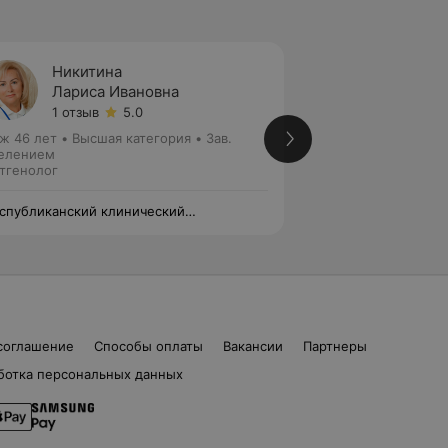
Никитина
Климо
Лариса Ивановна
Марин
1 отзыв
5.0
Нет от
ж 46 лет
•
Высшая категория
•
Зав.
Стаж 14 лет
•
Высш
елением
Рентгенолог
тгенолог
спубликанский клинический
«Республиканский
ицинский центр» Управления делами
медицинский цент
зидента Республики Беларусь
Президента Респу
соглашение
Способы оплаты
Вакансии
Партнеры
ботка персональных данных