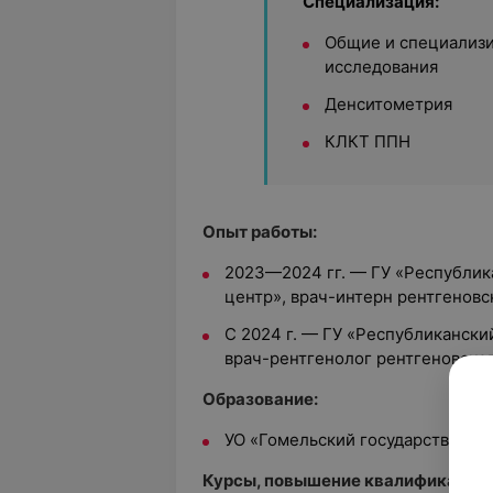
Специализация:
Общие и специализ
исследования
Денситометрия
КЛКТ ППН
Опыт работы:
2023—2024 гг. — ГУ «Республи
центр», врач-интерн рентгеновс
С 2024 г. — ГУ «Республиканск
врач-рентгенолог рентгеновско
Образование:
УО «Гомельский государственны
Курсы, повышение квалификации: