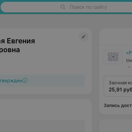
Поиск по сайту
я Евгения
ровна
«
Ми
твержден
Заочная к
25,91 руб
предостав
оформлен
Запись дост