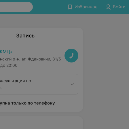
Избранное
Войти
Запись
РКМЦ»
нский р-н, аг. Ждановичи, 81/5
до 20:00
онсультация по
.
ленным рентгенограммам с
ием протокола
упна только по телефону