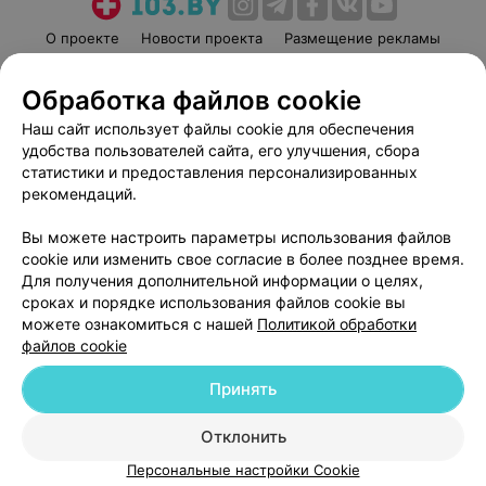
О проекте
Новости проекта
Размещение рекламы
Медицинский маркетинг
Публичный договор
Обработка файлов cookie
Пользовательское соглашение
Способы оплаты
Наш сайт использует файлы cookie для обеспечения
Вакансии
Партнеры
удобства пользователей сайта, его улучшения, сбора
Написать руководителю 103.by
статистики и предоставления персонализированных
Написать в поддержку
рекомендаций.
Персональные настройки cookie
Вы можете настроить параметры использования файлов
Обработка персональных данных
cookie или изменить свое согласие в более позднее время.
Для получения дополнительной информации о целях,
сроках и порядке использования файлов cookie вы
можете ознакомиться с нашей
Политикой обработки
файлов cookie
Принять
© 2026 ООО «Артокс Лаб», УНП 191700409
| 220012, Республика Беларусь,
г. Минск, улица Толбухина, 2, пом. 16 | help@103.by
Отклонить
Служба поддержки
+375 291212755
Персональные настройки Cookie