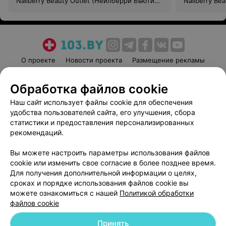
Nailberry Beauty Outlet (Нейлберри Бьюти
Nailberry Be
Аутлет)
Аутлет)
О проекте
Новости проекта
Размещение рекламы
Медицинский маркетинг
Публичный договор
Обработка файлов cookie
Пользовательское соглашение
Способы оплаты
Наш сайт использует файлы cookie для обеспечения
Вакансии
Партнеры
удобства пользователей сайта, его улучшения, сбора
Написать руководителю 103.by
статистики и предоставления персонализированных
Написать в поддержку
рекомендаций.
Персональные настройки cookie
Вы можете настроить параметры использования файлов
Обработка персональных данных
cookie или изменить свое согласие в более позднее время.
Для получения дополнительной информации о целях,
сроках и порядке использования файлов cookie вы
можете ознакомиться с нашей
Политикой обработки
файлов cookie
Принять