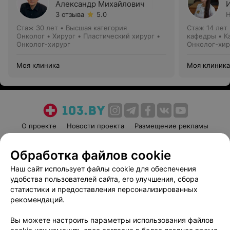
Александр Михайлович
3 отзыва
5.0
Н
Стаж 30 лет
•
Высшая категория
Стаж 14 лет
Онколог • Хирург • Пластический хирург •
кафедры • К
Онколог-хирург
Онколог-хир
Моя клиника
Моя клиника
О проекте
Новости проекта
Размещение рекламы
Медицинский маркетинг
Публичный договор
Обработка файлов cookie
Пользовательское соглашение
Способы оплаты
Наш сайт использует файлы cookie для обеспечения
Вакансии
Партнеры
удобства пользователей сайта, его улучшения, сбора
Написать руководителю 103.by
статистики и предоставления персонализированных
Написать в поддержку
рекомендаций.
Персональные настройки cookie
Вы можете настроить параметры использования файлов
Обработка персональных данных