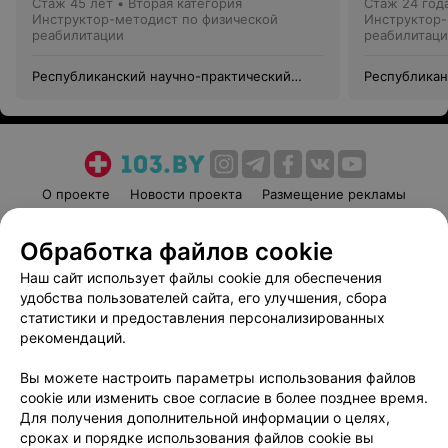
Стаж 45 лет
•
Вторая категория
Стаж 24 год
Инструктор-методист по физической
Инструктор-
реабилитации
реабилитац
Республиканский научно-практический
Республикан
центр медицинской экспертизы и
центр медиц
реабилитации
реабилитац
О проекте
Новости проекта
Размещение рекламы
Медицинский маркетинг
Публичный договор
Обработка файлов cookie
Пользовательское соглашение
Способы оплаты
Наш сайт использует файлы cookie для обеспечения
Вакансии
Партнеры
удобства пользователей сайта, его улучшения, сбора
Написать руководителю 103.by
статистики и предоставления персонализированных
Написать в поддержку
рекомендаций.
Персональные настройки cookie
Вы можете настроить параметры использования файлов
Обработка персональных данных
cookie или изменить свое согласие в более позднее время.
Для получения дополнительной информации о целях,
сроках и порядке использования файлов cookie вы