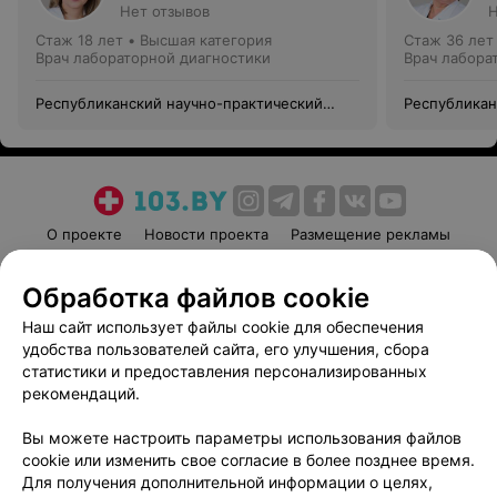
Нет отзывов
Н
Стаж 18 лет
•
Высшая категория
Стаж 36 лет
Врач лабораторной диагностики
Врач лабора
Республиканский научно-практический
Республикан
центр медицинской экспертизы и
центр медиц
реабилитации
реабилитац
О проекте
Новости проекта
Размещение рекламы
Медицинский маркетинг
Публичный договор
Обработка файлов cookie
Пользовательское соглашение
Способы оплаты
Наш сайт использует файлы cookie для обеспечения
Вакансии
Партнеры
удобства пользователей сайта, его улучшения, сбора
Написать руководителю 103.by
статистики и предоставления персонализированных
Написать в поддержку
рекомендаций.
Персональные настройки cookie
Вы можете настроить параметры использования файлов
Обработка персональных данных
cookie или изменить свое согласие в более позднее время.
Для получения дополнительной информации о целях,