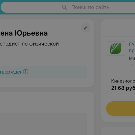
Поиск по сайту
лена Юрьевна
етодист по физической
ГУ
пр
ме
Ми
ре
твержден
Кинезиоло
21,68 руб