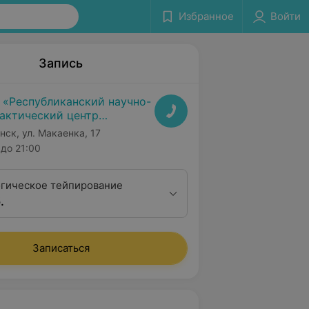
Избранное
Войти
Запись
 «Республиканский научно-
актический центр
дицинской экспертизы и
нск, ул. Макаенка, 17
абилитаци»
до 21:00
гическое тейпирование
.
Записаться