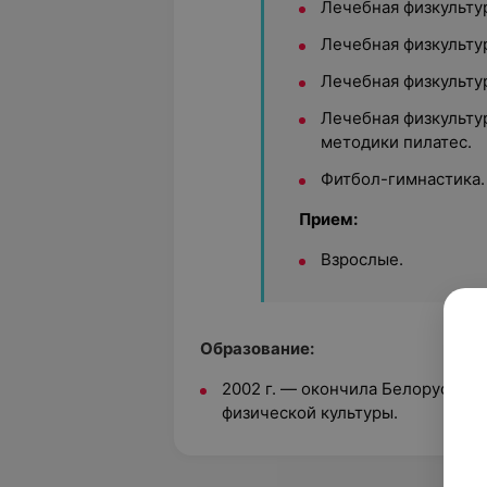
Лечебная физкультур
Лечебная физкультур
Лечебная физкультур
Лечебная физкульту
методики пилатес.
Фитбол-гимнастика.
Прием:
Взрослые.
Образование:
2002 г. — окончила
Белорусский
физической культуры.